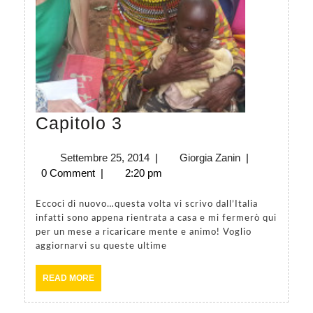
Capitolo
Capitolo 3
3
Settembre
Giorgia
Settembre 25, 2014
|
Giorgia Zanin
|
25,
Zanin
0 Comment
|
2:20 pm
2014
Eccoci di nuovo…questa volta vi scrivo dall’Italia
infatti sono appena rientrata a casa e mi fermerò qui
per un mese a ricaricare mente e animo! Voglio
aggiornarvi su queste ultime
READ
READ MORE
MORE