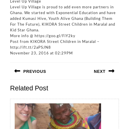
Level Up Village
Level Up Village is proud to add even more partners in
Ghana. We started with Exponential Education and have
added Kumasi Hive, Youth Alive Ghana (Building Them
For The Future), KIKORA Street Children in Maralal and
Kid Star Ghana.
More info @ https://goo.gl/FiY2ky
Post from KIKORA Street Children in Maralal –
http://ift.tt/2aPSJN8
November 23, 2016 at 02:29PM
Navigazione
PREVIOUS
NEXT
articoli
Previous
Next
Related Post
post:
post: