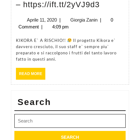
KIKORA
– https://ift.tt/2yVJ9d3
E`
Aprile
Giorgia
Aprile 11, 2020
|
Giorgia Zanin
|
0
A
11,
Zanin
Comment
|
4:09 pm
RISCHIO!!
2020
KIKORA E` A RISCHIO!!
Il progetto Kikora e`
davvero cresciuto, il suo staff e` sempre piu`
–
preparato e si raccolgono i frutti del tanto lavoro
https://ift
fatto in questi anni.
READ
READ MORE
MORE
Search
Search
for: