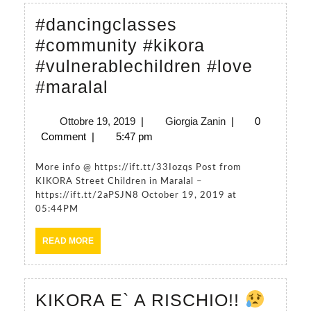
#dancingclasses
#community #kikora
#vulnerablechildren #love
#dancingclasses
#maralal
#community
Ottobre
Giorgia
Ottobre 19, 2019
|
Giorgia Zanin
|
0
#kikora
19,
Zanin
Comment
|
5:47 pm
#vulnerablechildren
2019
#love
More info @ https://ift.tt/33Iozqs Post from
KIKORA Street Children in Maralal –
#maralal
https://ift.tt/2aPSJN8 October 19, 2019 at
05:44PM
READ
READ MORE
MORE
KIKORA E` A RISCHIO!!