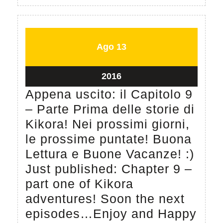
storia
determinazione,
di
impegno
John
e
Agosto
Agosto
Ago
13
buona
13,
13,
volonta`…
2016
2016
Agosto
2016
anche
13,
Appena uscito: il Capitolo 9
quando
2016
– Parte Prima delle storie di
la
Kikora! Nei prossimi giorni,
tua
le prossime puntate! Buona
famiglia
Lettura e Buone Vacanze! :)
e`
Just published: Chapter 9 –
tra
part one of Kikora
le
adventures! Soon the next
piu`
episodes…Enjoy and Happy
povere