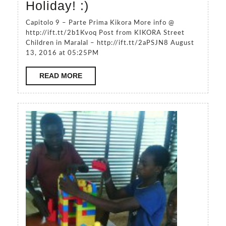
Appena
Holiday! :)
del
uscito:
Capitolo 9 – Parte Prima Kikora More info @
Kenya.
il
http://ift.tt/2b1Kvoq Post from KIKORA Street
Just
Children in Maralal – http://ift.tt/2aPSJN8 August
Capitolo
13, 2016 at 05:25PM
published
9
the
READ
READ MORE
–
MORE
second
Parte
part
Prima
of
delle
the
storie
Chapter
di
9
Kikora!
of
Nei
#Kikora.
prossimi
I
giorni,
tell