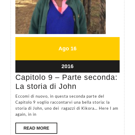
bella
storia,
la
storia
di
Agosto
Agosto
Ago
16
come
16,
16,
e`
2016
2016
Agosto
2016
possibile
16,
Capitolo 9 – Parte seconda:
dare
2016
Capitolo
La storia di John
una
9
svolta
Eccomi di nuovo, in questa seconda parte del
–
Capitolo 9 voglio raccontarvi una bella storia: la
alla
storia di John, uno dei ragazzi di Kikora… Here I am
Parte
propria
again, in in
seconda:
vita
READ
READ MORE
La
con
MORE