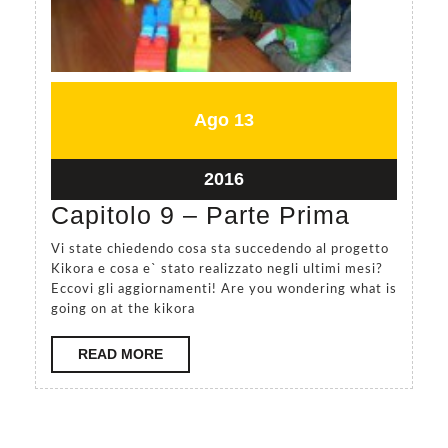
le
you
prossime
a
puntate!
nice
Buona
story,
Agosto
Agosto
Ago
13
Lettura
the
13,
13,
e
2016
2016
story
Agosto
2016
Buone
of
13,
Capitol
Capitolo 9 – Parte Prima
Vacanze!
2016
how
9
:)
Vi state chiedendo cosa sta succedendo al progetto
is
–
Kikora e cosa e` stato realizzato negli ultimi mesi?
Just
Eccovi gli aggiornamenti! Are you wondering what is
possible
Parte
published:
going on at the kikora
to
Prima
Chapter
change
READ
READ MORE
9
MORE
your
–
life
part