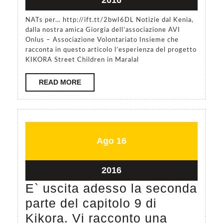
29,
NATs per… http://ift.tt/2bwI6DL Notizie dal Kenia,
2016
dalla nostra amica Giorgia dell’associazione AVI
Onlus – Associazione Volontariato Insieme che
racconta in questo articolo l’esperienza del progetto
KIKORA Street Children in Maralal
READ
READ MORE
MORE
Agosto
Agosto
Ago
16
16,
16,
2016
2016
Agosto
2016
16,
E` uscita adesso la seconda
2016
parte del capitolo 9 di
Kikora. Vi racconto una