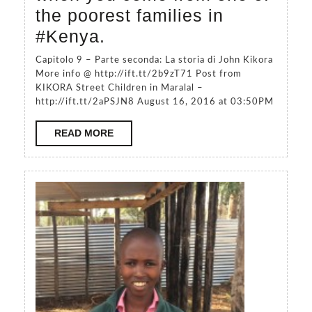
the poorest families in
E`
#Kenya.
uscita
Capitolo 9 – Parte seconda: La storia di John Kikora
adesso
More info @ http://ift.tt/2b9zT71 Post from
KIKORA Street Children in Maralal –
la
http://ift.tt/2aPSJN8 August 16, 2016 at 03:50PM
seconda
READ
READ MORE
parte
MORE
del
capitolo
9
di
Kikora.
Vi
racconto
una