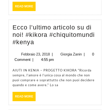
full
READ
READ MORE
of
MORE
talent,en
and
Ecco l’ultimo articolo su di
ambitiou
noi! #kikora #chiquitomundi
to
Ecco
#kenya
spice
l’ultimo
up
Febbraio
Giorgia
Febbraio 23, 2018
|
Giorgia Zanin
|
0
articolo
23,
Zanin
Comment
|
4:55 pm
your
su
2018
Sunday
di
AIUTI IN KENIA – PROGETTO KIKORA “Ricorda
#toomuch
sempre, l’amore è l’unica cosa al mondo che non
noi!
puoi comprare e soprattutto che non puoi decidere
#aspiring
#kikora
quando e come avere.” Lo sa
#viralvids
#chiquitomundi
READ
READ MORE
#kuzatala
#kenya
MORE