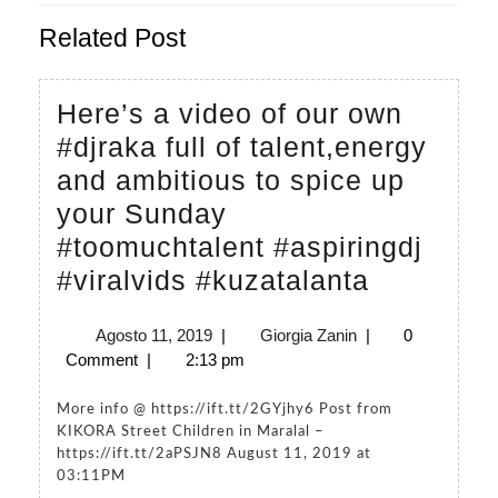
Previous
Next
Related Post
post:
post:
Here’s a video of our own
#djraka full of talent,energy
and ambitious to spice up
your Sunday
#toomuchtalent #aspiringdj
Here’s
#viralvids #kuzatalanta
a
Agosto
Giorgia
Agosto 11, 2019
|
Giorgia Zanin
|
0
video
11,
Zanin
Comment
|
2:13 pm
of
2019
our
More info @ https://ift.tt/2GYjhy6 Post from
KIKORA Street Children in Maralal –
own
https://ift.tt/2aPSJN8 August 11, 2019 at
#djraka
03:11PM