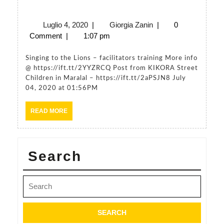
Luglio
Giorgia
Luglio 4, 2020
|
Giorgia Zanin
|
0
4,
Zanin
Comment
|
1:07 pm
2020
Singing to the Lions – facilitators training More info
@ https://ift.tt/2YYZRCQ Post from KIKORA Street
Children in Maralal – https://ift.tt/2aPSJN8 July
04, 2020 at 01:56PM
READ
READ MORE
MORE
Search
Search
for: