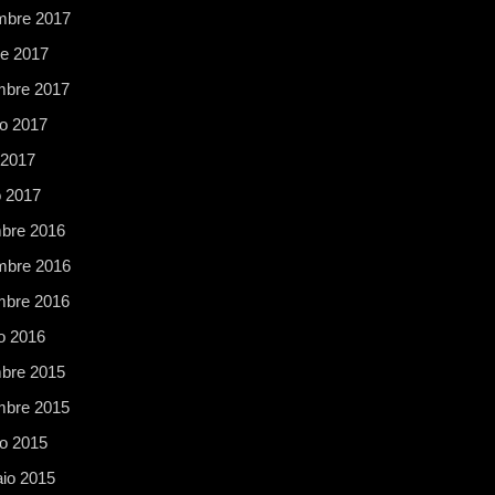
bre 2017
re 2017
mbre 2017
o 2017
 2017
 2017
bre 2016
bre 2016
mbre 2016
o 2016
bre 2015
mbre 2015
o 2015
io 2015