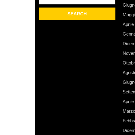
for:
Giugn
Maggi
Aprile
Genna
Dicem
Novem
Ottob
Agost
Giugn
Sette
Aprile
Marzo
Febbr
Dicem