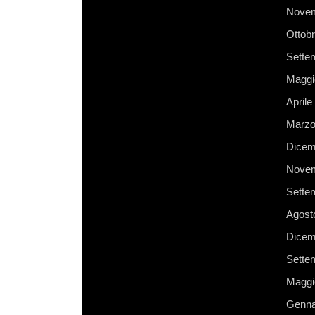
Novem
Ottob
Sette
Maggi
Aprile
Marzo
Dicem
Novem
Sette
Agost
Dicem
Sette
Maggi
Genna