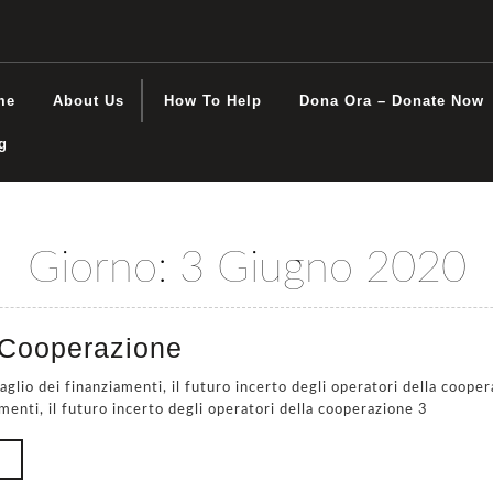
me
About Us
How To Help
Dona Ora – Donate Now
g
Giorno:
3 Giugno 2020
COVID
Cooperazione
e
Cooperazione
amenti, il futuro incerto degli operatori della cooperazione 3
READ
MORE