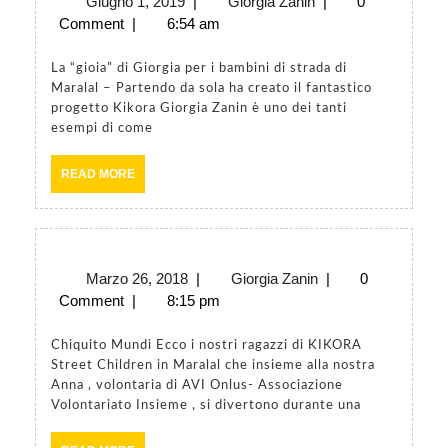
Giugno
Giorgia
Giugno 1, 2019
|
Giorgia Zanin
|
0
MalindiKenya
1,
Zanin
Comment
|
6:54 am
un
2019
articolo
La “gioia” di Giorgia per i bambini di strada di
Maralal – Partendo da sola ha creato il fantastico
su
progetto Kikora Giorgia Zanin è uno dei tanti
di
esempi di come
noi
READ
READ MORE
MORE
Marzo
Giorgia
Marzo 26, 2018
|
Giorgia Zanin
|
0
26,
Zanin
Comment
|
8:15 pm
2018
Chiquito Mundi Ecco i nostri ragazzi di KIKORA
Street Children in Maralal che insieme alla nostra
Anna , volontaria di AVI Onlus- Associazione
Volontariato Insieme , si divertono durante una