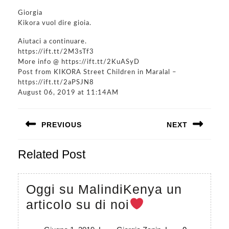
Giorgia
Kikora vuol dire gioia.
Aiutaci a continuare.
https://ift.tt/2M3sTf3
More info @ https://ift.tt/2KuASyD
Post from KIKORA Street Children in Maralal –
https://ift.tt/2aPSJN8
August 06, 2019 at 11:14AM
Navigazione
PREVIOUS
NEXT
articoli
Previous
Next
Related Post
post:
post:
Oggi su MalindiKenya un
Oggi
articolo su di noi
su