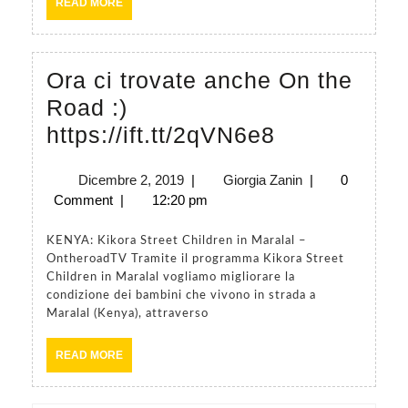
READ
READ MORE
MORE
Ora ci trovate anche On the
Road :)
Ora
https://ift.tt/2qVN6e8
ci
Dicembre
Giorgia
Dicembre 2, 2019
|
Giorgia Zanin
|
0
trovate
2,
Zanin
Comment
|
12:20 pm
anche
2019
On
KENYA: Kikora Street Children in Maralal –
OntheroadTV Tramite il programma Kikora Street
the
Children in Maralal vogliamo migliorare la
Road
condizione dei bambini che vivono in strada a
Maralal (Kenya), attraverso
:)
https://ift.
READ
READ MORE
MORE