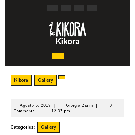
Skip
to
content
Kikora
Open
Button
Kikora
Gallery
Agosto 6, 2019
|
Giorgia Zanin
|
0
Agosto
Giorgia
Comments
|
12:07 pm
6,
Zanin
2019
Categories:
Gallery