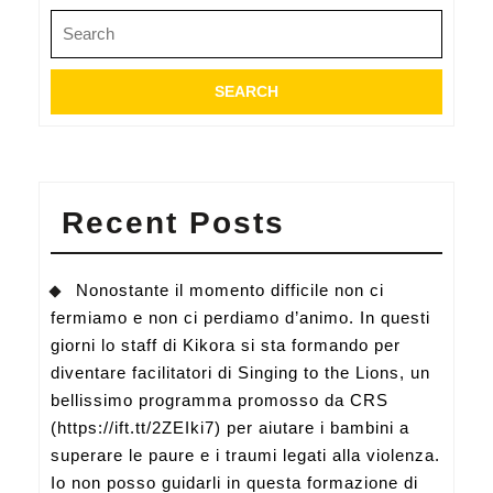
Search
di
for:
progetto
sia
diventato
un
fine
Recent Posts
più
di
Nonostante il momento difficile non ci
un
fermiamo e non ci perdiamo d’animo. In questi
mezzo.
giorni lo staff di Kikora si sta formando per
Di
diventare facilitatori di Singing to the Lions, un
come
bellissimo programma promosso da CRS
sia
(https://ift.tt/2ZEIki7) per aiutare i bambini a
superare le paure e i traumi legati alla violenza.
importante
Io non posso guidarli in questa formazione di