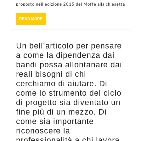
ecc
proposto nell’edizione 2015 del Moffe alla chiesetta
“Il
READ
READ MORE
vian
MORE
del
Sole
Un bell’articolo per pensare
che
a come la dipendenza dai
parl
bandi possa allontanare dai
di
reali bisogni di chi
Ken
cerchiamo di aiutare. Di
di
come lo strumento del ciclo
cuci
di progetto sia diventato un
sola
fine più di un mezzo. Di
e
come sia importante
orti
riconoscere la
in
professionalità a chi lavora