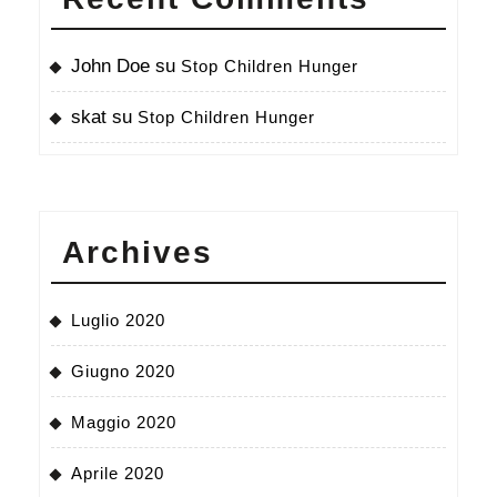
fatto
in
maniera
John Doe
su
Stop Children Hunger
volontaria
skat
su
Stop Children Hunger
e
gratuita.
Dateci
un
Archives
occhio,
se
Luglio 2020
vi
va’
Giugno 2020
:)
Maggio 2020
Aprile 2020