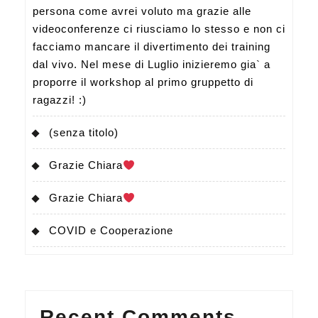
riconoscere
persona come avrei voluto ma grazie alle
la
videoconferenze ci riusciamo lo stesso e non ci
professionalità
facciamo mancare il divertimento dei training
a
dal vivo. Nel mese di Luglio inizieremo gia` a
proporre il workshop al primo gruppetto di
chi
ragazzi! :)
lavora
in
(senza titolo)
questo
Grazie Chiara
settore
e
Grazie Chiara
non
COVID e Cooperazione
chiedere
che
tutto
sia
Recent Comments