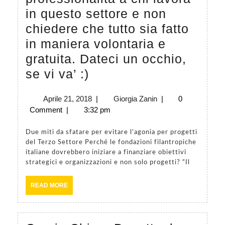
sacc
in questo settore e non
dell’
chiedere che tutto sia fatto
inst
in maniera volontaria e
mis
gratuita. Dateci un occhio,
di
Un
se vi va’ :)
Otto
bell’articolo
Sac
Aprile
Giorgia
Aprile 21, 2018
|
Giorgia Zanin
|
0
per
21,
Zanin
Comment
|
3:32 pm
e
pensare
2018
anc
a
Due miti da sfatare per evitare l’agonia per progetti
di
del Terzo Settore Perché le fondazioni filantropiche
come
italiane dovrebbero iniziare a finanziare obiettivi
Kiko
la
strategici e organizzazioni e non solo progetti? “Il
qua
dipendenza
READ
READ MORE
stav
dai
MORE
pro
bandi
a
possa