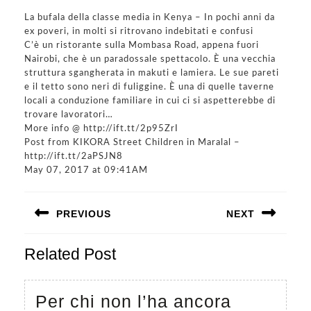
La bufala della classe media in Kenya – In pochi anni da
ex poveri, in molti si ritrovano indebitati e confusi
C’è un ristorante sulla Mombasa Road, appena fuori
Nairobi, che è un paradossale spettacolo. È una vecchia
struttura sgangherata in makuti e lamiera. Le sue pareti
e il tetto sono neri di fuliggine. È una di quelle taverne
locali a conduzione familiare in cui ci si aspetterebbe di
trovare lavoratori…
More info @ http://ift.tt/2p95ZrI
Post from KIKORA Street Children in Maralal –
http://ift.tt/2aPSJN8
May 07, 2017 at 09:41AM
Navigazione
PREVIOUS
NEXT
articoli
Previous
Next
Related Post
post:
post:
Per chi non l’ha ancora