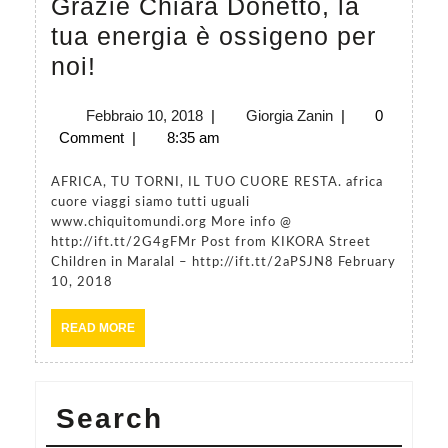
Grazie Chiara Donetto, la
muo
allontanare
tua energia è ossigeno per
i
dai
Grazie
noi!
suoi
reali
Chiara
prim
bisogni
Febbraio
Giorgia
Febbraio 10, 2018
|
Giorgia Zanin
|
0
Donetto,
pass
10,
Zanin
Comment
|
8:35 am
di
la
2018
nel
chi
tua
AFRICA, TU TORNI, IL TUO CUORE RESTA. africa
201
cerchiamo
cuore viaggi siamo tutti uguali
energia
www.chiquitomundi.org More info @
qua
di
è
http://ift.tt/2G4gFMr Post from KIKORA Street
stra
aiutare.
Children in Maralal – http://ift.tt/2aPSJN8 February
ossigeno
10, 2018
fatta
Di
per
da
come
READ
READ MORE
noi!
allo
MORE
lo
Graz
strumento
Dimi
Search
del
Feltr
ciclo