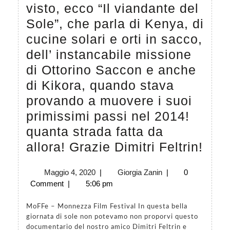
visto, ecco “Il viandante del
Sole”, che parla di Kenya, di
cucine solari e orti in sacco,
dell’ instancabile missione
di Ottorino Saccon e anche
di Kikora, quando stava
provando a muovere i suoi
primissimi passi nel 2014!
quanta strada fatta da
Per
allora! Grazie Dimitri Feltrin!
chi
Maggio
Giorgia
Maggio 4, 2020
|
Giorgia Zanin
|
0
non
4,
Zanin
Comment
|
5:06 pm
l’ha
2020
anc
MoFFe – Monnezza Film Festival In questa bella
giornata di sole non potevamo non proporvi questo
vist
documentario del nostro amico Dimitri Feltrin e