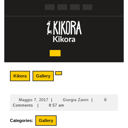
Skip
to
content
Kikora
Open
Button
Kikora
Gallery
Maggio 7, 2017
|
Giorgia Zanin
|
0
Maggio
Giorgia
Comments
|
8:57 am
7,
Zanin
2017
Categories:
Gallery