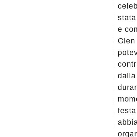
cele
stata
e co
Glen
pote
contr
dalla
duran
mome
festa
abbi
organ