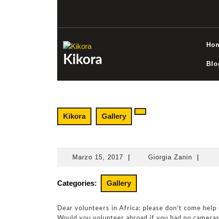
Skip
to
content
Ho
Kikora
Blo
Kikora
Gallery
Marzo 15, 2017
|
Giorgia Zanin
|
Marzo
Giorgia
15,
Zanin
2017
Categories:
Gallery
Dear volunteers in Africa: please don’t come help
Would you volunteer abroad if you had no camera