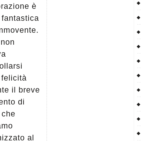
brazione è
 fantastica
mmovente.
 non
va
ollarsi
 felicità
te il breve
nto di
 che
amo
izzato al