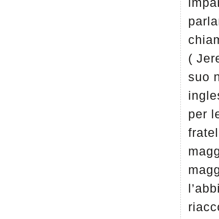
impa
parla
chia
( Jer
suo 
ingle
per l
fratel
magg
magg
l’ab
riac