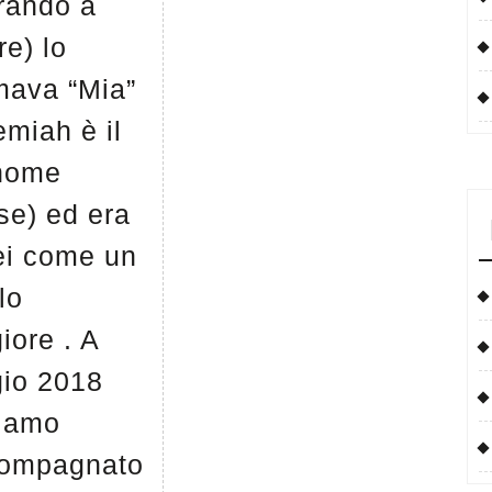
rando a
re) lo
mava “Mia”
emiah è il
nome
se) ed era
ei come un
lo
iore . A
io 2018
biamo
compagnato