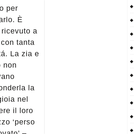
o per
arlo. È
 ricevuto a
 con tanta
itá. La zia e
o non
vano
onderla la
gioia nel
ere il loro
zzo ‘perso
rovato’ –