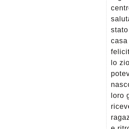
centr
salut
stato
casa
felic
lo zi
pote
nasc
loro 
ricev
raga
e rit