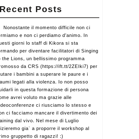
Recent Posts
Nonostante il momento difficile non ci
ermiamo e non ci perdiamo d’animo. In
uesti giorni lo staff di Kikora si sta
ormando per diventare facilitatori di Singing
o the Lions, un bellissimo programma
romosso da CRS (https://ift.tt/2ZEIki7) per
iutare i bambini a superare le paure e i
raumi legati alla violenza. Io non posso
uidarli in questa formazione di persona
ome avrei voluto ma grazie alle
ideoconferenze ci riusciamo lo stesso e
on ci facciamo mancare il divertimento dei
raining dal vivo. Nel mese di Luglio
nizieremo gia` a proporre il workshop al
rimo gruppetto di ragazzi! :)