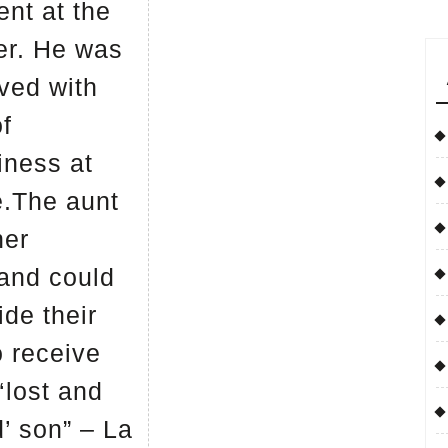
nt at the
er. He was
ved with
of
iness at
.The aunt
her
and could
ide their
o receive
 ‘lost and
’ son” – La