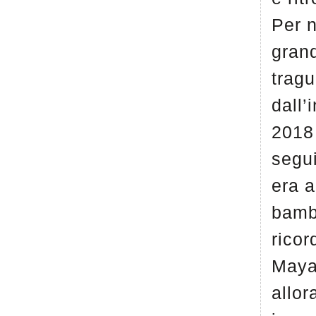
Per n
gran
tragu
dall’
2018
segu
era 
bamb
ricor
Maya
allor