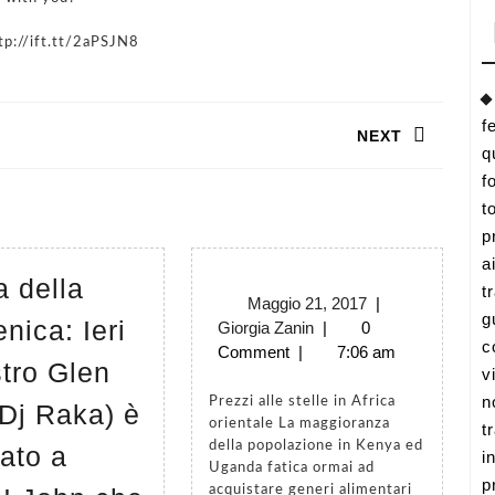
tp://ift.tt/2aPSJN8
f
NEXT
q
f
Next
t
post:
p
a
a della
t
Maggio
Maggio 21, 2017
|
g
nica: Ieri
Giorgia
21,
Giorgia Zanin
|
0
c
Zanin
2017
Comment
|
7:06 am
stro Glen
v
n
Prezzi alle stelle in Africa
 Dj Raka) è
orientale La maggioranza
t
della popolazione in Kenya ed
nato a
i
Uganda fatica ormai ad
p
acquistare generi alimentari