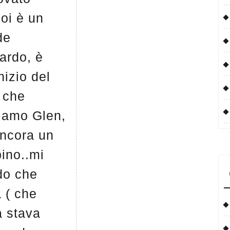
oi è un
de
ardo, è
inizio del
 che
iamo Glen,
ancora un
ino..mi
do che
 ( che
a stava