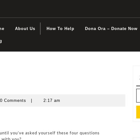
me
About Us
How To Help
Dona Ora – Donate Now
g
S
fo
0 Comments
|
2:17 am
 until you’ve asked yourself these four questions
s with you?