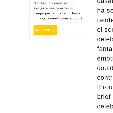
casa
trovavo in Kenya per
svolgere una ricerca sul
ha se
campo per la mia te… Chiara
reint
Sinigaglia needs your support
ci sc
READ
READ MORE
MORE
cele
fanta
emot
could
contr
throu
brief
celeb