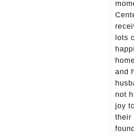
mome
Cent
recei
lots 
happ
home
and 
husb
not h
joy t
their
found