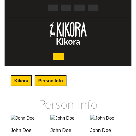
Skip
to
content
Kikora
Open
Button
Kikora
Person Info
Person Info
John Doe
John Doe
John Doe